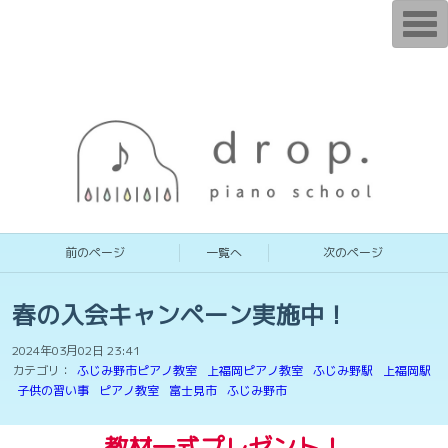
T
o
g
g
l
e
n
a
v
i
g
a
t
i
o
n
前のページ
一覧へ
次のページ
春の入会キャンペーン実施中！
2024年03月02日 23:41
カテゴリ：
ふじみ野市ピアノ教室
上福岡ピアノ教室
ふじみ野駅
上福岡駅
子供の習い事
ピアノ教室
富士見市
ふじみ野市
教材一式プレゼント！