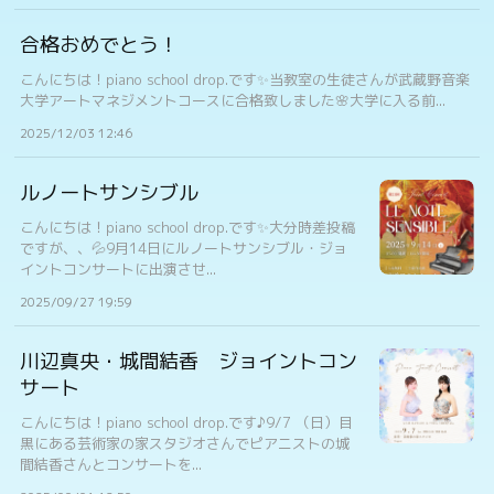
合格おめでとう！
こんにちは！piano school drop.です✨当教室の生徒さんが武蔵野音楽
大学アートマネジメントコースに合格致しました🌸大学に入る前...
2025/12/03 12:46
ルノートサンシブル
こんにちは！piano school drop.です✨大分時差投稿
ですが、、💦9月14日にルノートサンシブル・ジョ
イントコンサートに出演させ...
2025/09/27 19:59
川辺真央・城間結香 ジョイントコン
サート
こんにちは！piano school drop.です♪9/7 （日）目
黒にある芸術家の家スタジオさんでピアニストの城
間結香さんとコンサートを...