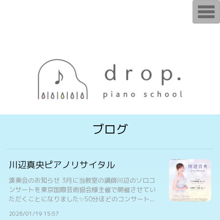
T
o
g
g
l
e
n
a
v
i
g
a
t
i
o
n
ブログ
川辺真央ピアノリサイタル
演奏会のお知らせ 3月に当教室の講師川辺のソロコ
ンサートを東京国際芸術協会様主催で開催させてい
ただくことになりました✨50分ほどのコンサート...
2026/01/19 15:57