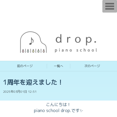
T
o
g
g
l
e
n
a
v
i
g
a
t
i
o
n
前のページ
一覧へ
次のページ
1周年を迎えました！
2025年03月01日 12:51
こんにちは！
piano school drop.です✨