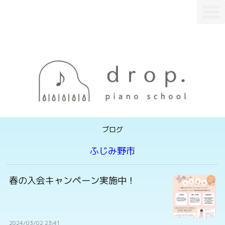
T
o
g
g
l
e
n
a
v
i
g
a
t
i
o
n
ブログ
ふじみ野市
春の入会キャンペーン実施中！
2024/03/02 23:41