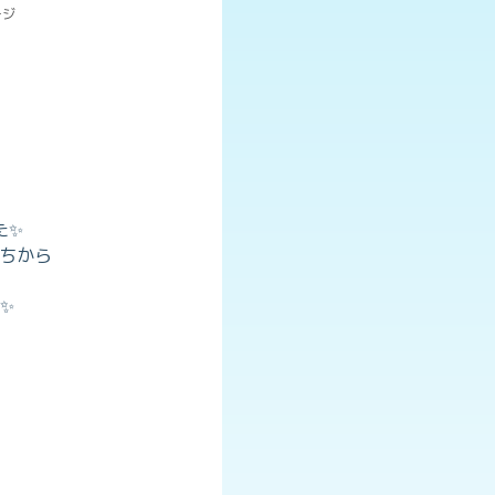
ージ
た✨
ちから
✨